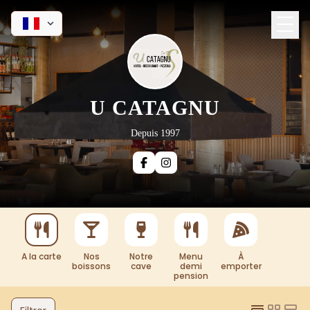
U CATAGNU
Depuis 1997
A la carte
Nos
Notre
Menu
À
boissons
cave
demi
emporter
pension