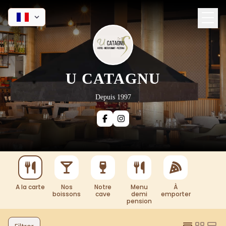
U CATAGNU
Depuis 1997
A la carte
Nos
Notre
Menu
À
boissons
cave
demi
emporter
pension