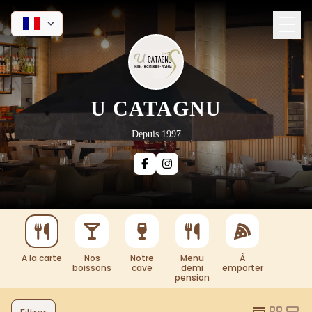
U CATAGNU
Depuis 1997
A la carte
Nos
Notre
Menu
À
boissons
cave
demi
emporter
pension