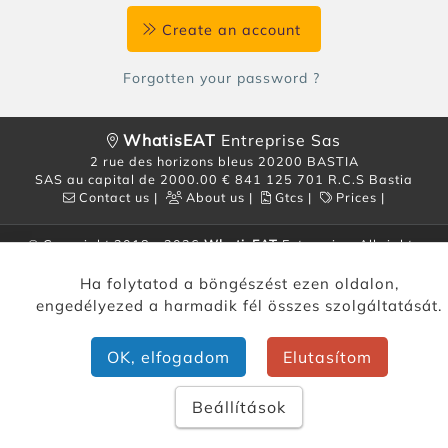
Create an account
Forgotten your password ?
WhatisEAT
Entreprise Sas
2 rue des horizons bleus 20200 BASTIA
SAS au capital de 2000.00 € 841 125 701 R.C.S Bastia
Contact us
|
About us
|
Gtcs
|
Prices
|
© Copyright 2018 - 2026
WhatisEAT
Entreprise. All rights
reserved.
Ha folytatod a böngészést ezen oldalon,
engedélyezed a harmadik fél összes szolgáltatását.
OK, elfogadom
Elutasítom
Beállítások