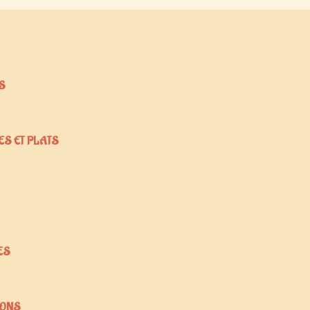
S
ES ET PLATS
ES
SONS