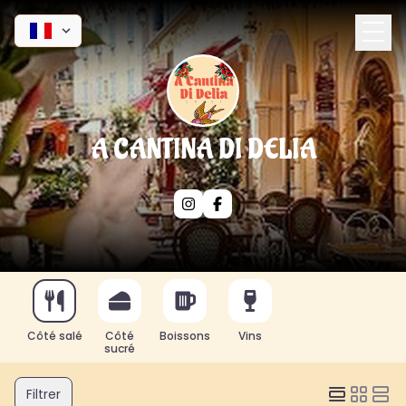
A CANTINA DI DELIA
Côté salé
Côté
Boissons
Vins
sucré
Filtrer