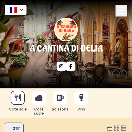
A CANTINA DI DELIA
Côté salé
Côté
Boissons
Vins
sucré
Filtrer