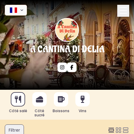
A CANTINA DI DELIA
Côté salé
Côté
Boissons
Vins
sucré
Filtrer