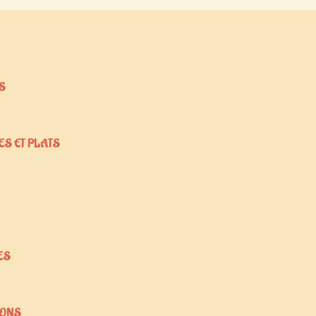
S
ES ET PLATS
ES
SONS