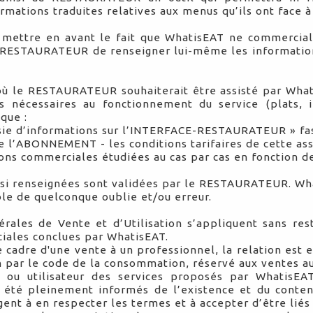
rmations traduites relatives aux menus qu’ils ont face à
 mettre en avant le fait que WhatisEAT ne commercial
u RESTAURATEUR de renseigner lui-même les informations
où le RESTAURATEUR souhaiterait être assisté par What
s nécessaires au fonctionnement du service (plats, i
 que :
aisie d’informations sur l’INTERFACE-RESTAURATEUR » fas
de l’ABONNEMENT - les conditions tarifaires de cette as
ions commerciales étudiées au cas par cas en fonction d
insi renseignées sont validées par le RESTAURATEUR. W
le de quelconque oublie et/ou erreur.
rales de Vente et d’Utilisation s’appliquent sans rest
iales conclues par WhatisEAT.
e cadre d'une vente à un professionnel, la relation est 
par le code de la consommation, réservé aux ventes aux
t ou utilisateur des services proposés par WhatisEA
r été pleinement informés de l’existence et du conten
gent à en respecter les termes et à accepter d’être liés