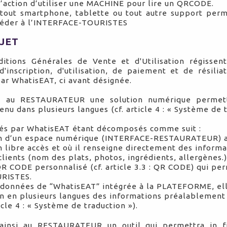
’action d’utiliser une MACHINE pour lire un QRCODE.
tout smartphone, tablette ou tout autre support pe
céder à l’INTERFACE-TOURISTES
BJET
itions Générales de Vente et d'Utilisation régissent
d'inscription, d'utilisation, de paiement et de résilia
ar WhatisEAT, ci avant désignée.
e au RESTAURATEUR une solution numérique permett
nu dans plusieurs langues (cf. article 4 : « Système de t
sés par WhatisEAT étant décomposés comme suit :
ion d’un espace numérique (INTERFACE-RESTAURATEUR) a
ibre accès et où il renseigne directement des informat
clients (nom des plats, photos, ingrédients, allergènes.
QR CODE personnalisé (cf. article 3.3 : QR CODE) qui per
RISTES.
de données de “WhatisEAT” intégrée à la PLATEFORME, e
on en plusieurs langues des informations préalablement
icle 4 : « Système de traduction »).
 ainsi au RESTAURATEUR un outil qui permettra in 