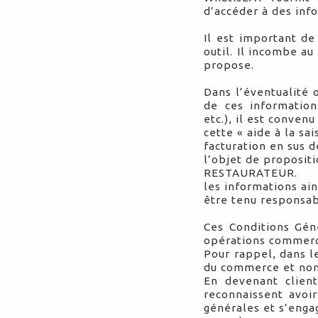
d’accéder à des info
Il est important de
outil. Il incombe a
propose.
Dans l’éventualité 
de ces information
etc.), il est convenu
cette « aide à la s
facturation en sus 
l’objet de proposit
RESTAURATEUR.
les informations a
être tenu responsab
Ces Conditions Géné
opérations commerc
Pour rappel, dans l
du commerce et non 
En devenant clien
reconnaissent avoi
générales et s’enga