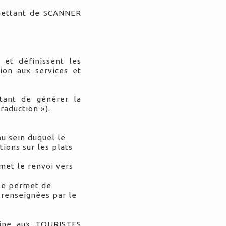
rmettant de SCANNER
 et définissent les
tion aux services et
ant de générer la
raduction »).
u sein duquel le
ions sur les plats
)
met le renvoi vers
lle permet de
 renseignées par le
fine aux TOURISTES