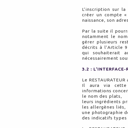
L’inscription sur 
créer un compte «
naissance, son adre
Par la suite il pou
notamment le nom 
gérer plusieurs re
décrits à l’Articl
qui souhaiterait
nécessairement sou
3.2 : L’INTERFACE
Le RESTAURATEUR acc
Il aura via cett
informations concern
le nom des plats,
leurs ingrédients pr
les allergènes liés,
une photographie de
des indicatifs types