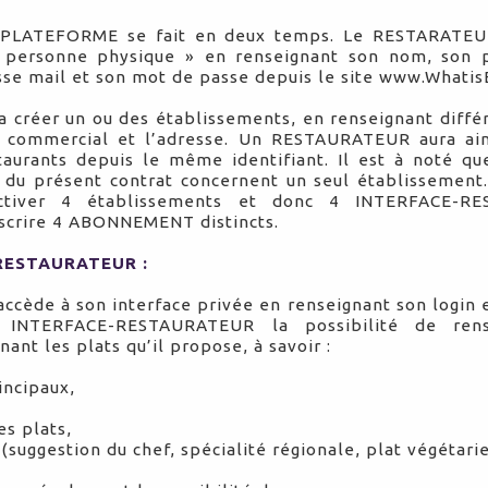
la PLATEFORME se fait en deux temps. Le RESTARATEU
 personne physique » en renseignant son nom, son 
sse mail et son mot de passe depuis le site www.Whati
rra créer un ou des établissements, en renseignant diffé
commercial et l’adresse. Un RESTAURATEUR aura ainsi
staurants depuis le même identifiant. Il est à noté
e 9 du présent contrat concernent un seul établisseme
 activer 4 établissements et donc 4 INTERFACE-R
scrire 4 ABONNEMENT distincts.
-RESTAURATEUR :
ède à son interface privée en renseignant son login 
e INTERFACE-RESTAURATEUR la possibilité de rense
ant les plats qu’il propose, à savoir :
incipaux,
s plats,
 (suggestion du chef, spécialité régionale, plat végétari