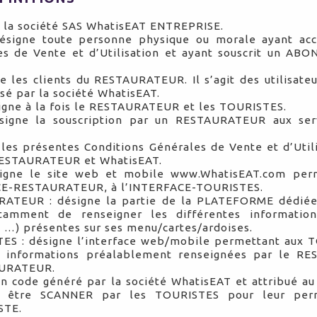
e la société SAS WhatisEAT ENTREPRISE.
signe toute personne physique ou morale ayant acc
es de Vente et d’Utilisation et ayant souscrit un A
 les clients du RESTAURATEUR. Il s’agit des utilisateu
sé par la société WhatisEAT.
igne à la fois le RESTAURATEUR et les TOURISTES.
gne la souscription par un RESTAURATEUR aux ser
es présentes Conditions Générales de Vente et d’Utili
 RESTAURATEUR et WhatisEAT.
igne le site web et mobile www.WhatisEAT.com per
ACE-RESTAURATEUR, à l’INTERFACE-TOURISTES.
ATEUR : désigne la partie de la PLATEFORME dédi
tamment de renseigner les différentes informatio
, …) présentes sur ses menu/cartes/ardoises.
S : désigne l’interface web/mobile permettant aux 
es informations préalablement renseignées par le R
AURATEUR.
n code généré par la société WhatisEAT et attribué 
à être SCANNER par les TOURISTES pour leur perm
STE.