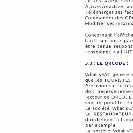
Le RESTAURATEUR au
Activer/réactiver u
Télécharger ses fact
Commander des QRCOD
Modifier ses inform
Concernant l’affich
tarifs sur son espac
être tenue respons
renseignés via l’I
3.3 : LE QRCODE :
WhatisEAT génère 
que les TOURISTES 
Précision sur le fo
doit nécessaireme
lecteur de QRCODE (
sont disponibles en
La société Whatis
Le RESTAURATEUR es
directement à l’imp
par exemple.
La société Whatis