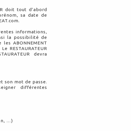
R doit tout d’abord
prénom, sa date de
sEAT.com.
rentes informations,
 la possibilité de
 que les ABONNEMENT
nt. Le RESTAURATEUR
ESTAURATEUR devra
et son mot de passe.
igner différentes
en, …)