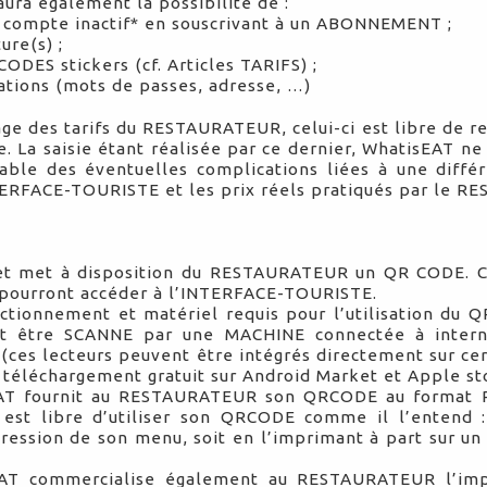
ra également la possibilité de :
n compte inactif* en souscrivant à un ABONNEMENT ;
ure(s) ;
ES stickers (cf. Articles TARIFS) ;
ations (mots de passes, adresse, …)
age des tarifs du RESTAURATEUR, celui-ci est libre de r
e. La saisie étant réalisée par ce dernier, WhatisEAT n
able des éventuelles complications liées à une différ
NTERFACE-TOURISTE et les prix réels pratiqués par le 
et met à disposition du RESTAURATEUR un QR CODE. C
pourront accéder à l’INTERFACE-TOURISTE.
nctionnement et matériel requis pour l’utilisation d
nt être SCANNE par une MACHINE connectée à intern
ces lecteurs peuvent être intégrés directement sur c
 téléchargement gratuit sur Android Market et Apple s
EAT fournit au RESTAURATEUR son QRCODE au format P
t libre d’utiliser son QRCODE comme il l’entend : 
ression de son menu, soit en l’imprimant à part sur un
EAT commercialise également au RESTAURATEUR l’im