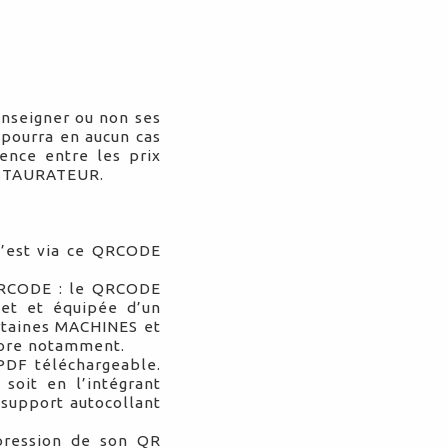
enseigner ou non ses
e pourra en aucun cas
ence entre les prix
RESTAURATEUR.
’est via ce QRCODE
u QRCODE : le QRCODE
et et équipée d’un
ertaines MACHINES et
tore notamment.
DF téléchargeable.
soit en l’intégrant
 support autocollant
pression de son QR