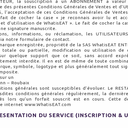
TEUR, la souscription à un ABONNEMENT a valeur d
ve des présentes Conditions Générales de Ventes et d’Uti
 l’acceptation de ces Conditions Générales de Ventes 
fait de cocher la case « je reconnais avoir lu et acc
et d’utilisation de WhatisEAT ». Le fait de cocher la ca
ne signature manuscrite.
ons, informations, ou réclamation, les UTILISATEURS
via notre
formulaire de contact
.
marque enregistrée, propriété de la SAS WhatisEAT EN
 totale ou partielle, modification ou utilisation de
sur quelque support que ce soit, sans accord expr
ctement interdite. Il en est de même de toute combin
rque, symbole, logotype et plus généralement tout sign
mposite.
 sur un
nn – Roubaix
itions générales sont susceptibles d’évoluer. Le RE
sdites conditions générales régulièrement, la dernièr
ès lors qu’un forfait souscrit est en cours. Cette d
ite internet www.WhatisEAT.com
RESENTATION DU SERVICE (INSCRIPTION & U