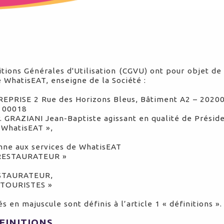
tions Générales d'Utilisation (CGVU) ont pour objet de d
e WhatisEAT, enseigne de la Société :
REPRISE
2 Rue des Horizons Bleus, Bâtiment A2 – 2020
1 00018
 GRAZIANI Jean-Baptiste agissant en qualité de Préside
 WhatisEAT »,
onne aux services de WhatisEAT
« RESTAURATEUR »
RESTAURATEUR,
« TOURISTES »
 en majuscule sont définis à l’article 1 « définitions ».
EFINITIONS