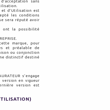
’acceptation sans
lisation.
et d’Utilisation est
epté les conditions
se sera réputé avoir
 ont la possibilité
TREPRISE.
 cette marque, pour
ès et préalable de
aison ou conjonction
e distinctif destiné
STAURATEUR s’engage
e version en vigueur
ernière version est
TILISATION)