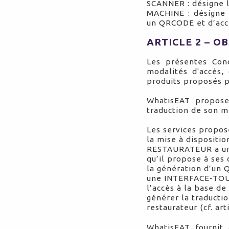
SCANNER : désigne l
MACHINE : désigne 
un QRCODE et d’ac
ARTICLE 2 – O
Les présentes Cond
modalités d'accès, 
produits proposés p
WhatisEAT propos
traduction de son me
Les services propo
la mise à disposit
RESTAURATEUR a un l
qu’il propose à ses 
la génération d’un 
une INTERFACE-TOU
l’accès à la base 
générer la traducti
restaurateur (cf. art
WhatisEAT fournit