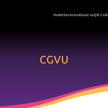
Home
Services
About us
QR Cod
CGVU