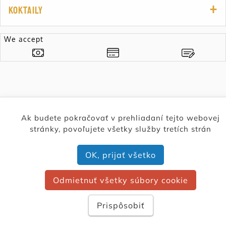
Koktaily
We accept
Ak budete pokračovať v prehliadaní tejto webovej
Menu generated by
WhatisEAT
stránky, povoľujete všetky služby tretích strán
OK, prijať všetko
Odmietnuť všetky súbory cookie
Prispôsobiť