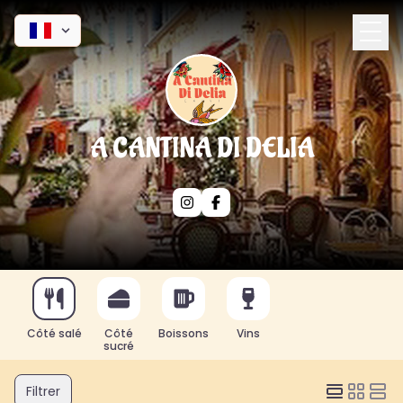
A CANTINA DI DELIA
Côté salé
Côté
Boissons
Vins
sucré
Filtrer