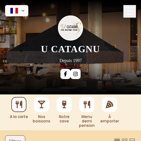
U CATAGNU
Depuis 1997
A la carte
Nos
Notre
Menu
À
boissons
cave
demi
emporter
pension