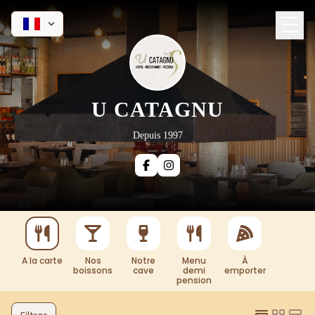
U CATAGNU
Depuis 1997
A la carte
Nos
Notre
Menu
À
boissons
cave
demi
emporter
pension