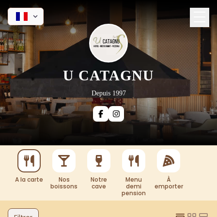
U CATAGNU
Depuis 1997
A la carte
Nos
Notre
Menu
À
boissons
cave
demi
emporter
pension