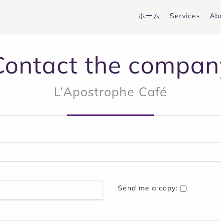
ホーム
Services
Ab
Contact the compan
L’Apostrophe Café
Send me a copy: