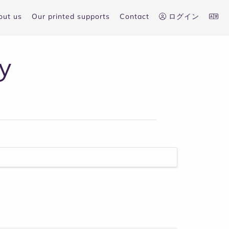
out us
Our printed supports
Contact
ログイン
y