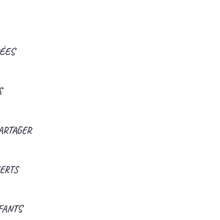
ÉES
S
PARTAGER
ERTS
FANTS