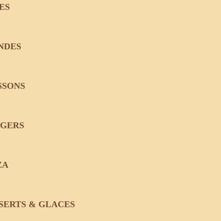
ES
NDES
SSONS
RGERS
ZA
SERTS & GLACES