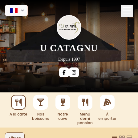
U CATAGNU
Depuis 1997
A la carte
Nos
Notre
Menu
À
boissons
cave
demi
emporter
pension