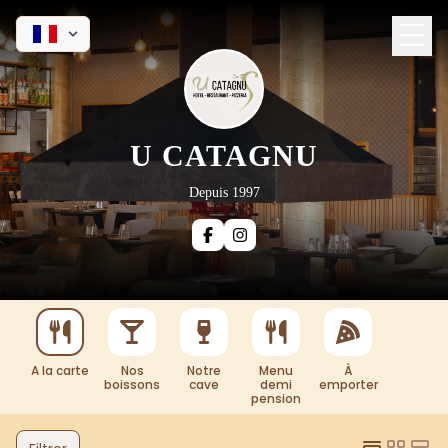
U CATAGNU
Depuis 1997
A la carte
Nos
Notre
Menu
À
boissons
cave
demi
emporter
pension