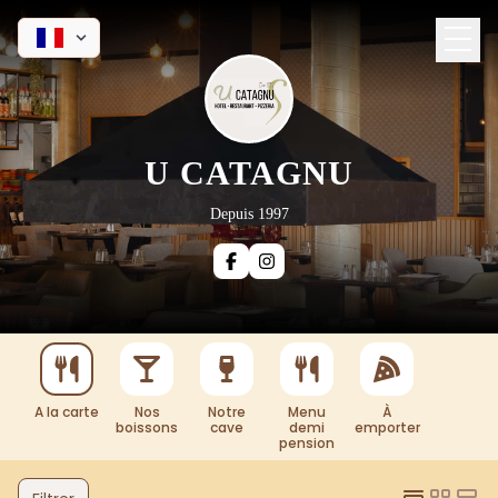
U CATAGNU
Depuis 1997
A la carte
Nos
Notre
Menu
À
boissons
cave
demi
emporter
pension